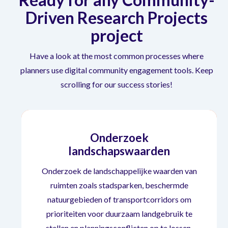
Driven Research Projects
project
Have a look at the most common processes where
planners use digital community engagement tools. Keep
scrolling for our success stories!
Onderzoek
landschapswaarden
Onderzoek de landschappelijke waarden van
ruimten zoals stadsparken, beschermde
Onderzoek
natuurgebieden of transportcorridors om
prioriteiten voor duurzaam landgebruik te
landschapswaarden
stellen en planningsconflicten op te lossen.