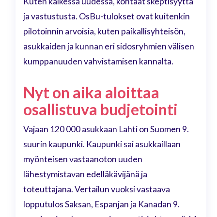
Kuten kaikessa uudessa, kohtaat skeptisyyttä
ja vastustusta. OsBu-tulokset ovat kuitenkin
pilotoinnin arvoisia, kuten paikallisyhteisön,
asukkaiden ja kunnan eri sidosryhmien välisen
kumppanuuden vahvistamisen kannalta.
Nyt on aika aloittaa
osallistuva budjetointi
Vajaan 120 000 asukkaan Lahti on Suomen 9.
suurin kaupunki. Kaupunki sai asukkaillaan
myönteisen vastaanoton uuden
lähestymistavan edelläkävijänä ja
toteuttajana. Vertailun vuoksi vastaava
lopputulos Saksan, Espanjan ja Kanadan 9.