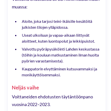
muassa:
Aloite, joka tarjosi teini-ikäisille kesätöitä
julkisten tilojen ylläpidossa.
Useat ulkoiluun ja vapaa-aikaan liittyvät
aloitteet, kuten luontopolut ja leikkipuistot.
Valvottu pyöräpysäköinti Lahden keskustassa
(töihin ja kouluun matkustaminen ilman huolta
pyörien varastamisesta).
Kauppatorin elvyttäminen kutsuvammaksi ja
monikäyttöisemmaksi.
Neljäs vaihe
Voittaneiden ehdotusten täytäntöönpano
vuosina 2022–2023.