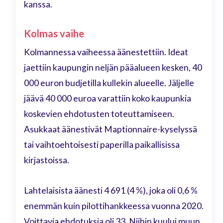
kanssa.
Kolmas vaihe
Kolmannessa vaiheessa äänestettiin. Ideat
jaettiin kaupungin neljän pääalueen kesken, 40
000 euron budjetilla kullekin alueelle. Jäljelle
jäävä 40 000 euroa varattiin koko kaupunkia
koskevien ehdotusten toteuttamiseen.
Asukkaat äänestivät Maptionnaire-kyselyssä
tai vaihtoehtoisesti paperilla paikallisissa
kirjastoissa.
Lahtelaisista äänesti 4 691 (4 %), joka oli 0,6 %
enemmän kuin pilottihankkeessa vuonna 2020.
Voittavia ehdotuksia oli 33. Niihin kuului muun