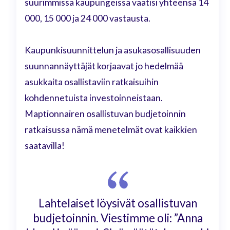
suurimmissa kaupungeissa vaatisi yhteensä 14
000, 15 000 ja 24 000 vastausta.
Kaupunkisuunnittelun ja asukasosallisuuden
suunnannäyttäjät korjaavat jo hedelmää
asukkaita osallistaviin ratkaisuihin
kohdennetuista investoinneistaan.
Maptionnairen osallistuvan budjetoinnin
ratkaisussa nämä menetelmät ovat kaikkien
saatavilla!
Lahtelaiset löysivät osallistuvan
budjetoinnin. Viestimme oli: ”Anna