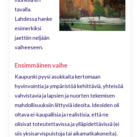
tavalla.
Lahdessa hanke
esimerkiksi
jaettiin neljään
vaiheeseen.
Ensimmäinen vaihe
Kaupunki pyysi asukkaita kertomaan
hyvinvointia ja ympäristöä kehittäviä, yhteisöä
vahvistavia ja lapsien ja nuorten tekemisen
mahdollisuuksiin liittyviä ideoita. Ideoiden oli
oltava ei-kaupallisia ja realistisia, että ne
olisivat toteutettavissa ja ylläpidettävissä (ei
siis yksisarvispuistoja tai aikamatkakoneita).