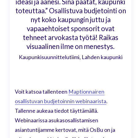
ideasi ja äänesi. Sinä päätät, kaupunki
toteuttaa.” Osallistuva budjetointi on
nyt koko kaupungin juttu ja
vapaaehtoiset sponsorit ovat
tehneet arvokasta työtä! Raikas
visuaalinen ilme on menestys.
Kaupunkisuunnittelutiimi, Lahden kaupunki
Voit katsoa tallenteen
Maptionnairen
osallistuvan budjetoinnin webinaarista
.
Tallenne aukeaa tiedot täyttämällä.
Webinaarissa asukasosallistamisen
asiantuntijamme kertovat, mitä OsBu on ja