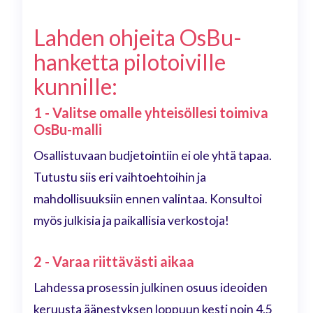
Lahden ohjeita OsBu-
hanketta pilotoiville
kunnille:
1 - Valitse omalle yhteisöllesi toimiva
OsBu-malli
Osallistuvaan budjetointiin ei ole yhtä tapaa.
Tutustu siis eri vaihtoehtoihin ja
mahdollisuuksiin ennen valintaa. Konsultoi
myös julkisia ja paikallisia verkostoja!
2 - Varaa riittävästi aikaa
Lahdessa prosessin julkinen osuus ideoiden
keruusta äänestyksen loppuun kesti noin 4,5